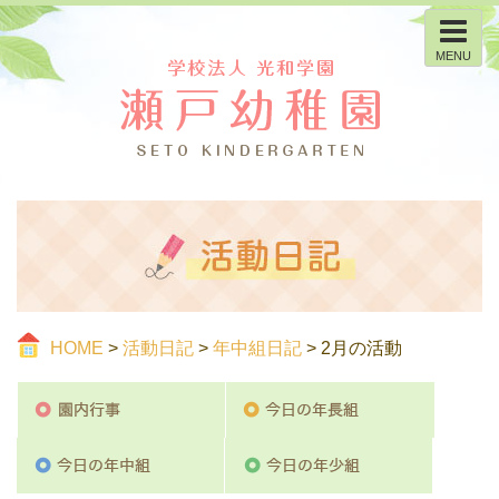
MENU
HOME
>
活動日記
>
年中組日記
> 2月の活動
園内行事
今日の
今日の年中組
今日の