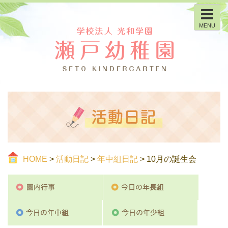
MENU
HOME
>
活動日記
>
年中組日記
> 10月の誕生会
園内行事
今日の
今日の年中組
今日の