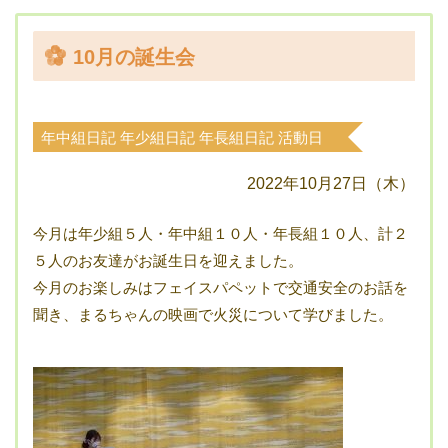
10月の誕生会
年中組日記
年少組日記
年長組日記
活動日
記
2022年10月27日（木）
今月は年少組５人・年中組１０人・年長組１０人、計２
５人のお友達がお誕生日を迎えました。
今月のお楽しみはフェイスパペットで交通安全のお話を
聞き、まるちゃんの映画で火災について学びました。