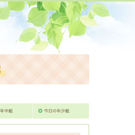
活動日記
組
今日の年中組
今日の年少組