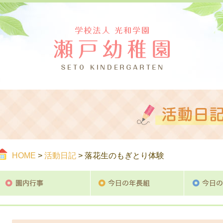
つ
ご案内
活
HOME
>
活動日記
> 落花生のもぎとり体験
園内行事
今日の年長