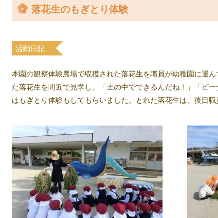
落花生のもぎとり体験
案内
入園について
活動日記
教室
本園の観察体験農場で収穫された落花生を職員が幼稚園に運ん
た落花生を間近で見学し、「土の中でできるんだね！」「ピー
はもぎとり体験もしてもらいました。とれた落花生は、後日職