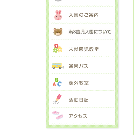
入園のご
満３歳児
未就園児
通園バス
課外教室
活動日記
アクセス