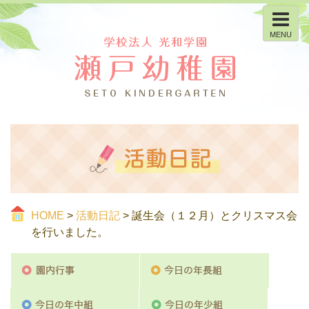
MENU
HOME
>
活動日記
> 誕生会（１２月）とクリスマス会
を行いました。
園内行事
今日の
今日の年中組
今日の