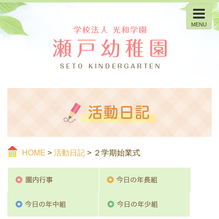
MENU
HOME
>
活動日記
> ２学期始業式
園内行事
今日の
今日の年中組
今日の