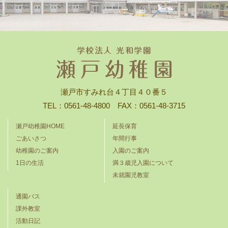
瀬戸市すみれ台４丁目４０番５
TEL：0561-48-4800 FAX：0561-48-3715
瀬戸幼稚園HOME
延長保育
ごあいさつ
年間行事
幼稚園のご案内
入園のご案内
1日の生活
満３歳児入園について
未就園児教室
通園バス
課外教室
活動日記