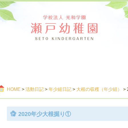
つ
ご案内
活
HOME
>
活動日記
>
年少組日記
>
大根の収穫（年少組）
>
2020年少大根掘り①