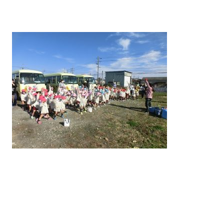
案内
入園について
教室