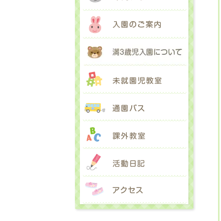
入園のご
満３歳児
未就園児
通園バス
課外教室
活動日記
アクセス