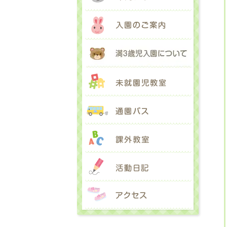
入園のご
満３歳児
未就園児
通園バス
課外教室
活動日記
アクセス