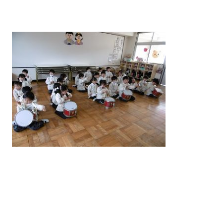
案内
入園について
教室