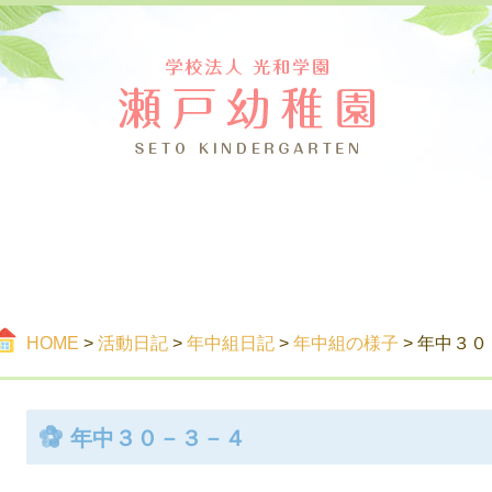
つ
ご案内
活
HOME
>
活動日記
>
年中組日記
>
年中組の様子
> 年中３
年中３０－３－４