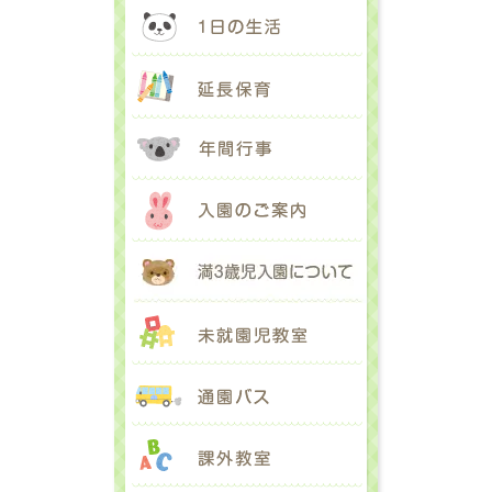
1日の生活
延長保育
年間行事
入園のご案内
満３歳児入園に
未就園児教室
通園バス
課外教室