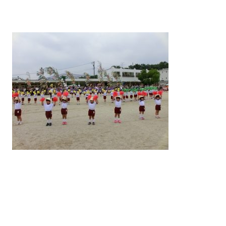
案内
入園について
教室