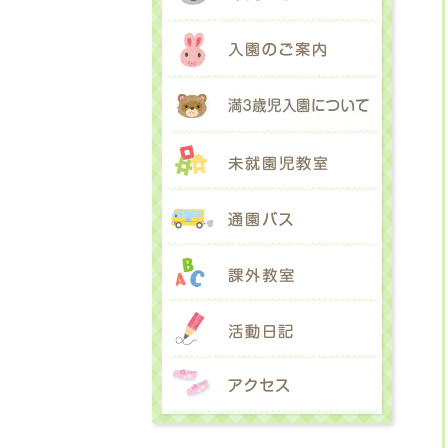
入園のご
満３歳児
未就園児
通園バス
課外教室
活動日記
アクセス