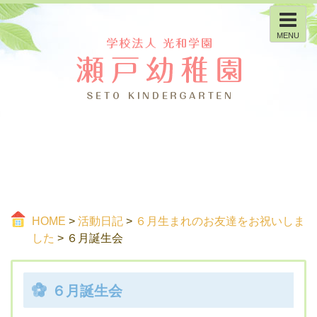
MENU
HOME
>
活動日記
>
６月生まれのお友達をお祝いしま
した
> ６月誕生会
６月誕生会