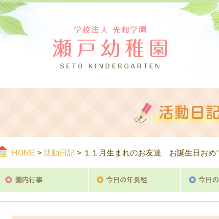
つ
ご案内
活
HOME
>
活動日記
> １１月生まれのお友達 お誕生日おめ
園内行事
今日の年長