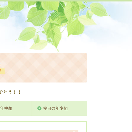
活動日記
でとう！！
組
今日の年中組
今日の年少組