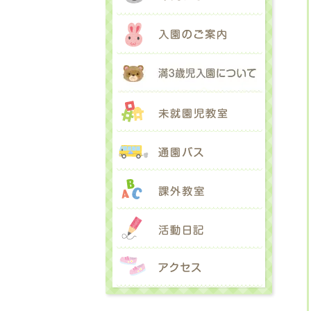
入園のご
満３歳児
未就園児
通園バス
課外教室
活動日記
アクセス