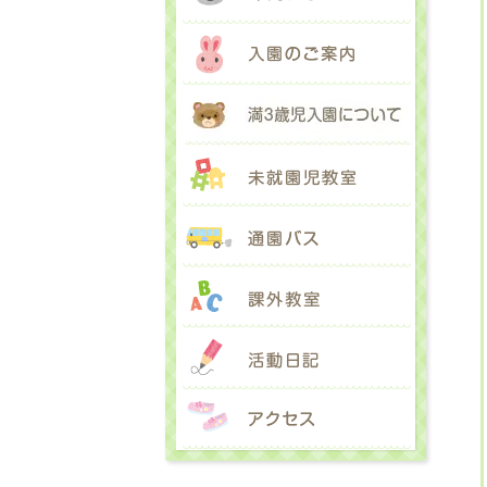
入園のご
満３歳児
未就園児
通園バス
課外教室
活動日記
アクセス