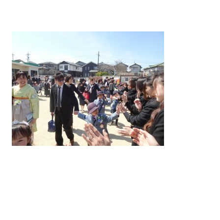
案内
入園について
教室