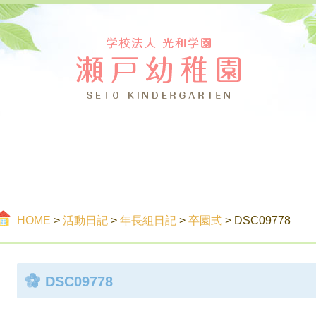
つ
ご案内
活
HOME
>
活動日記
>
年長組日記
>
卒園式
> DSC09778
DSC09778