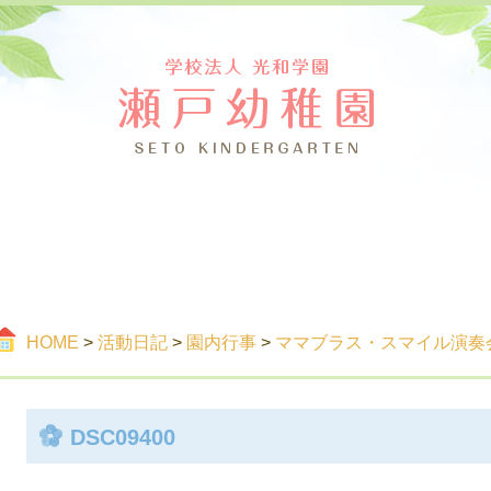
つ
ご案内
活
HOME
>
活動日記
>
園内行事
>
ママブラス・スマイル演奏
DSC09400