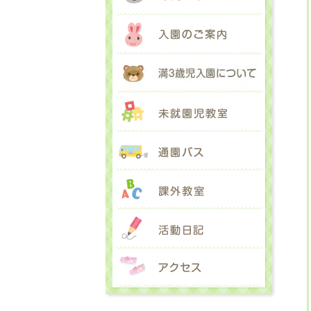
入園のご
満３歳児
未就園児
通園バス
課外教室
活動日記
アクセス