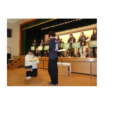
案内
入園について
教室