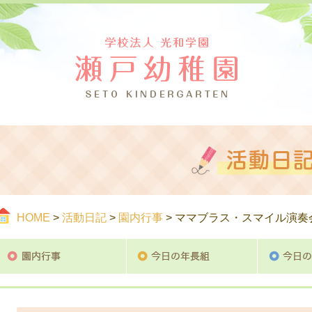
つ
ご案内
活
HOME
>
活動日記
>
園内行事
> ママブラス・スマイル演奏
園内行事
今日の年長