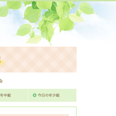
活動日記
会
組
今日の年中組
今日の年少組