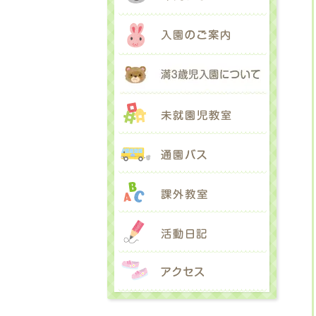
入園のご
満３歳児
未就園児
通園バス
課外教室
活動日記
アクセス