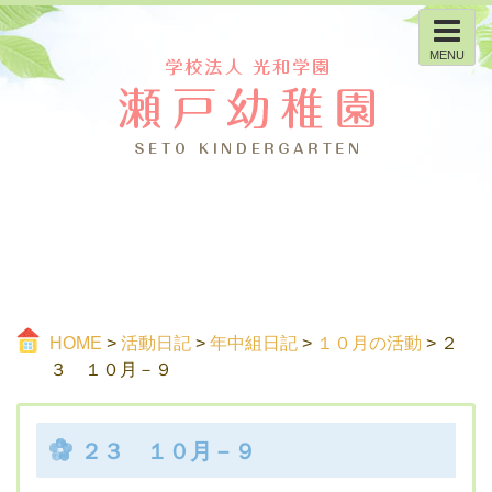
MENU
HOME
>
活動日記
>
年中組日記
>
１０月の活動
> ２
３ １０月－９
２３ １０月－９