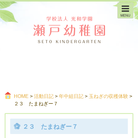
MENU
HOME
>
活動日記
>
年中組日記
>
玉ねぎの収穫体験
>
２３ たまねぎー７
２３ たまねぎー７