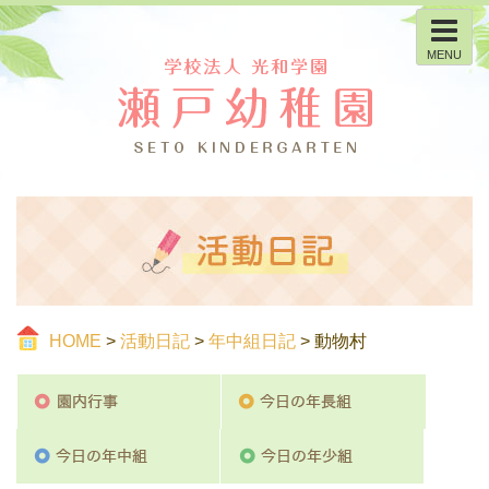
MENU
HOME
>
活動日記
>
年中組日記
> 動物村
園内行事
今日の
今日の年中組
今日の