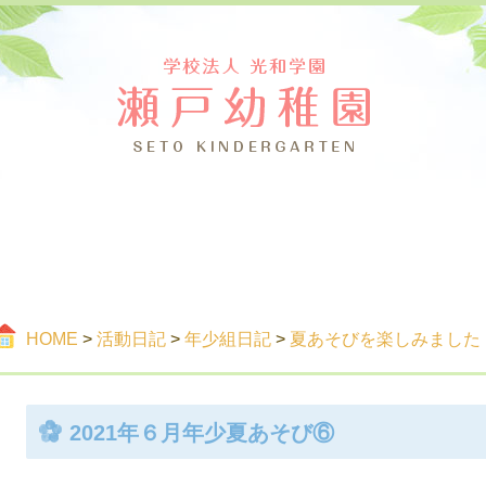
つ
ご案内
活
HOME
>
活動日記
>
年少組日記
>
夏あそびを楽しみました
2021年６月年少夏あそび⑥