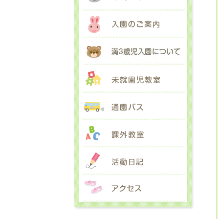
入園のご
満３歳児
未就園児
通園バス
課外教室
活動日記
アクセス