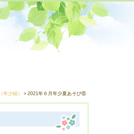
お知らせ
（年少組）
> 2021年６月年少夏あそび⑥