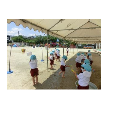
案内
入園について
教室