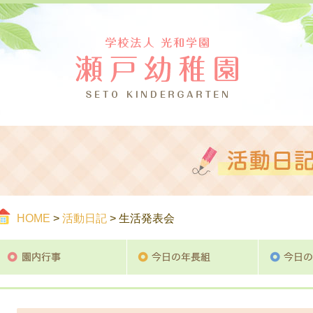
つ
ご案内
活
HOME
>
活動日記
> 生活発表会
園内行事
今日の年長