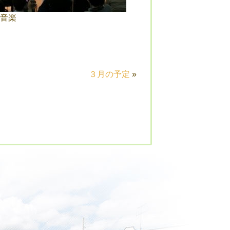
音楽
３月の予定
»