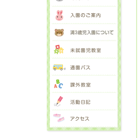
入園のご
満３歳児
未就園児
通園バス
課外教室
活動日記
アクセス