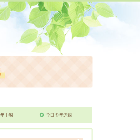
活動日記
組
今日の年中組
今日の年少組