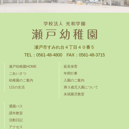
瀬戸市すみれ台４丁目４０番５
TEL：0561-48-4800 FAX：0561-48-3715
瀬戸幼稚園HOME
延長保育
ごあいさつ
年間行事
幼稚園のご案内
入園のご案内
1日の生活
満３歳児入園について
未就園児教室
通園バス
課外教室
活動日記
アクセス