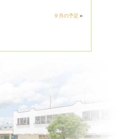
９月の予定
»