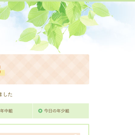
活動日記
ました
組
今日の年中組
今日の年少組