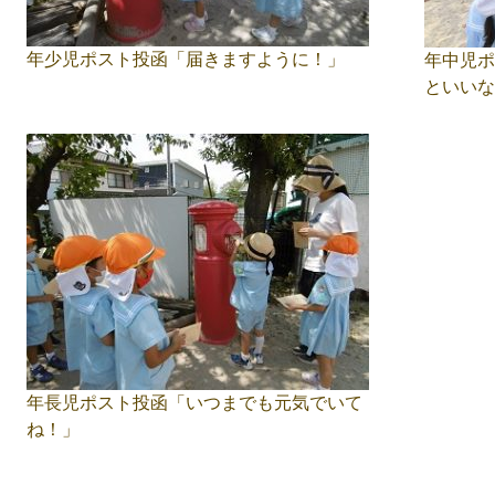
年少児ポスト投函「届きますように！」
年中児ポ
といいな
年長児ポスト投函「いつまでも元気でいて
ね！」