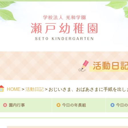
つ
ご案内
活
HOME
>
活動日記
> おじいさま、おばあさまに手紙を出し
園内行事
今日の年長