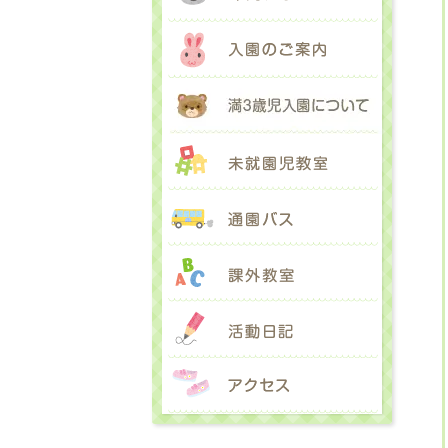
入園のご
満３歳児
未就園児
通園バス
課外教室
活動日記
アクセス