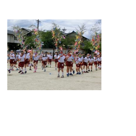
案内
入園について
教室