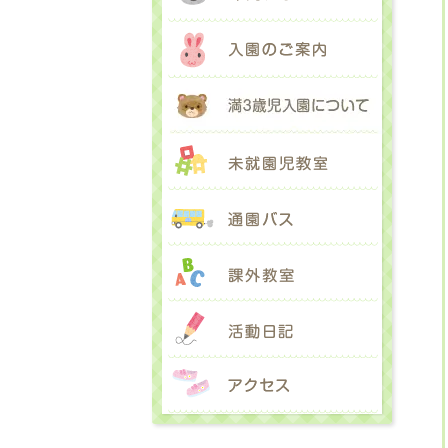
入園のご
満３歳児
未就園児
通園バス
課外教室
活動日記
アクセス