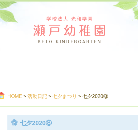
つ
ご案内
活
HOME
>
活動日記
>
七夕まつり
> 七夕2020⑧
七夕2020⑧