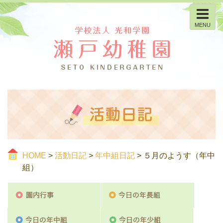
MENU
HOME
>
活動日記
>
年中組日記
> ５月のようす（年中
組）
園内行事
今日の
今日の年中組
今日の