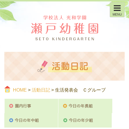
MENU
HOME
>
活動日記
> 生活発表会 Ｃグループ
園内行事
今日の
今日の年中組
今日の