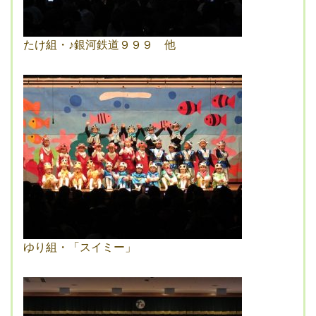
たけ組・♪銀河鉄道９９９ 他
ゆり組・「スイミー」