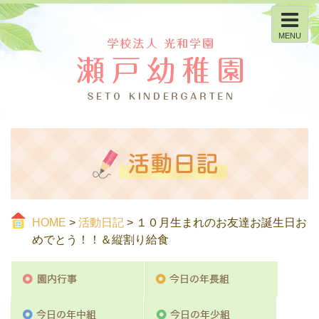
MENU
HOME
>
活動日記
> １０月生まれのお友達お誕生日お
めでとう！！＆縦割り給食
園内行事
今日の
今日の年中組
今日の