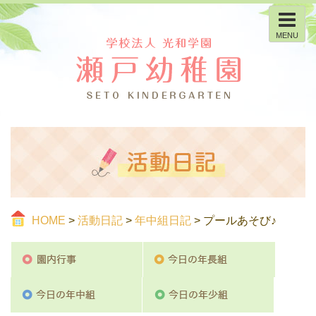
MENU
HOME
>
活動日記
>
年中組日記
> プールあそび♪
園内行事
今日の
今日の年中組
今日の