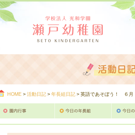
つ
ご案内
活
HOME
>
活動日記
>
年長組日記
> 英語であそぼう！ ６月
園内行事
今日の年長