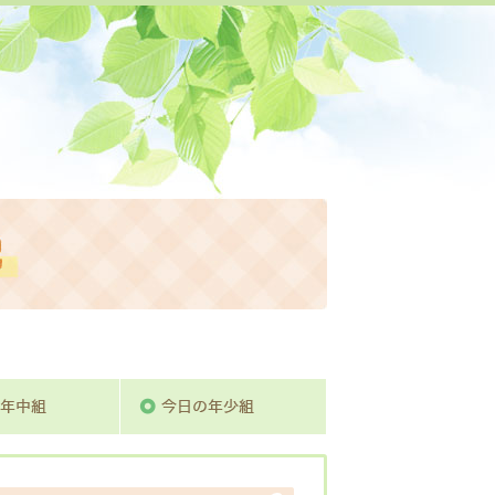
活動日記
組
今日の年中組
今日の年少組