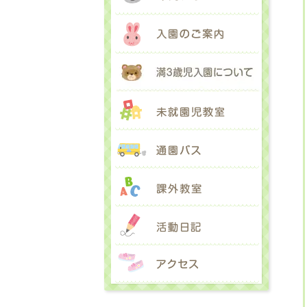
入園のご
満３歳児
未就園児
通園バス
課外教室
活動日記
アクセス