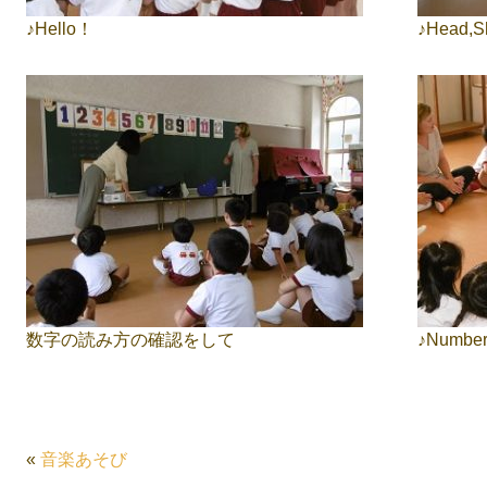
♪Hello！
♪Head,S
数字の読み方の確認をして
♪Number
«
音楽あそび