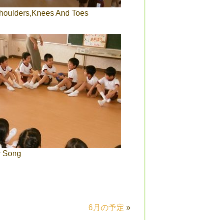
houlders,Knees And Toes
 Song
6月の予定
»