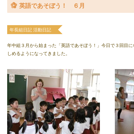
英語であそぼう！ ６月
案内
入園について
年長組日記
活動日記
教室
年中組３月から始まった「英語であそぼう！」今日で３回目に
しめるようになってきました。